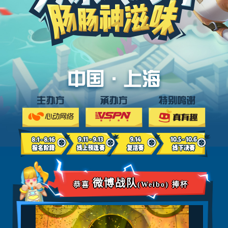
微博战队
恭喜
(
Weibo
)
捧杯