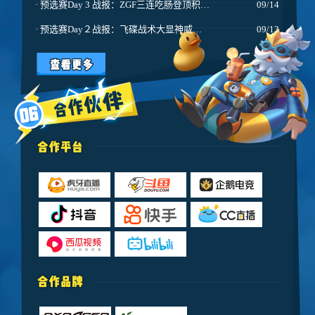
·
预选赛Day 3 战报：ZGF三连吃肠登顶积分榜 总决赛晋级名单出炉
09/14
·
预选赛Day２战报：飞碟战术大显神威，Gts打破纪录一战封神!
09/13
·
预选赛Day1战报：Gts强势两连第一，JHG独狼一穿三技惊四座！
09/12
·
【肠岛新闻】香肠派对第二届菁英赛36支战队名单公布！
09/08
·
青春就是跟你拼了 第一届香肠派对邀请赛丨BK短纪录片
07/31
·
【福利】《香肠派对》参展ChinaJoy，现场活动福利多多，这个夏天，想和你见面！
07/29
·
第一届《香肠派对》邀请赛总决赛名单出炉！CJ现场谁能赢走20w大奖？
07/29
·
香肠派对首届邀请赛：Weibo“三连肠”称霸彩虹岛，黄桃扁担表示不服！
07/29
·
（已开服）【公告】7月27日正式服v9.24版本更新公告
07/27