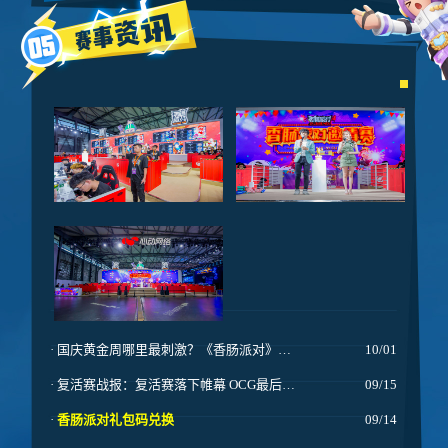
·
国庆黄金周哪里最刺激？《香肠派对》第二届菁英赛总决赛和你相约！
10/01
·
复活赛战报：复活赛落下帷幕 OCG最后时刻晋级总决赛！
09/15
·
香肠派对礼包码兑换
09/14