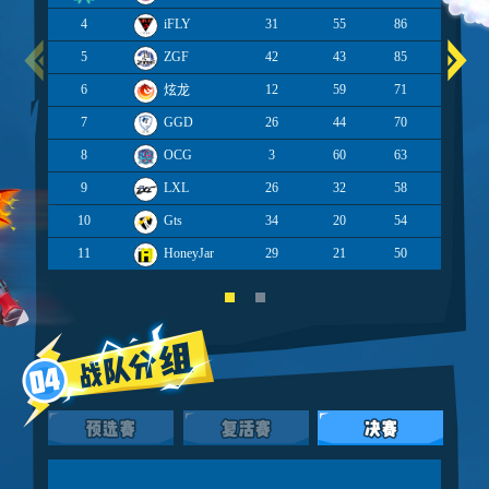
4
iFLY
31
55
86
15
5
ZGF
42
43
85
16
6
12
59
71
炫龙
7
GGD
26
44
70
8
OCG
3
60
63
9
LXL
26
32
58
10
Gts
34
20
54
11
HoneyJar
29
21
50