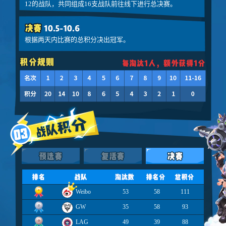
12的战队，共同组成16支战队前往线下进行总决赛。
根据两天内比赛的总积分决出冠军。
1
Weibo
53
58
111
12
2
GW
35
58
93
13
3
LAG
49
39
88
14