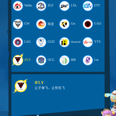
Weibo
ZGF
LXL
ETY
GW
Gts
UAO
炫龙
LAG
GGD
YYS
HoneyJar
iFLY
OCG
808
Lnr
iFLY
让子弹飞，让你先飞